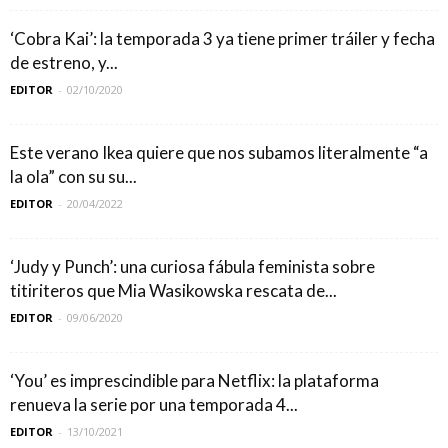
‘Cobra Kai’: la temporada 3 ya tiene primer tráiler y fecha
de estreno, y...
EDITOR
-
02/10/2020
Este verano Ikea quiere que nos subamos literalmente “a
la ola” con su su...
EDITOR
-
20/04/2022
‘Judy y Punch’: una curiosa fábula feminista sobre
titiriteros que Mia Wasikowska rescata de...
EDITOR
-
09/06/2020
‘You’ es imprescindible para Netflix: la plataforma
renueva la serie por una temporada 4...
EDITOR
-
13/10/2021