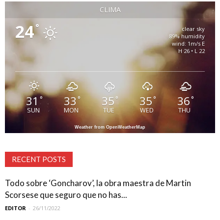
CLIMA
24
°
clear sky
89% humidity
wind: 1m/s E
H 26 • L 22
31
33
35
35
36
°
°
°
°
°
SUN
MON
TUE
WED
THU
Weather from OpenWeatherMap
RECENT POSTS
Todo sobre ‘Goncharov’, la obra maestra de Martin
Scorsese que seguro que no has...
EDITOR
-
26/11/2022