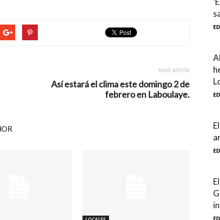
‘E
s
E
A
h
Next article
L
Así estará el clima este domingo 2 de
febrero en Laboulaye.
E
E
HOR
a
E
E
G
i
E
LOCALES