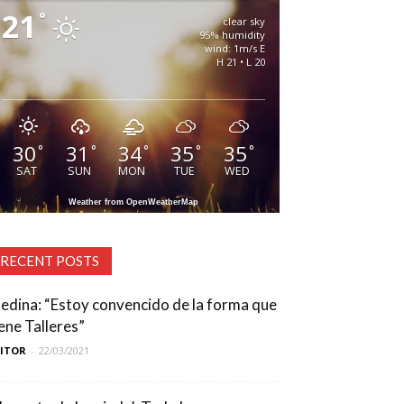
21
°
clear sky
95% humidity
wind: 1m/s E
H 21 • L 20
30
31
34
35
35
°
°
°
°
°
SAT
SUN
MON
TUE
WED
Weather from OpenWeatherMap
RECENT POSTS
edina: “Estoy convencido de la forma que
iene Talleres”
DITOR
-
22/03/2021