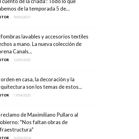
l cuento de la criada’: Todo lo que
abemos de la temporada 5 de...
DITOR
-
18/06/2021
lfombras lavables y accesorios textiles
echos a mano. La nueva colección de
orena Canals...
DITOR
-
12/09/2020
l orden en casa, la decoración y la
rquitectura son los temas de estos...
DITOR
-
17/04/2020
l reclamo de Maximiliano Pullaro al
obierno: “Nos faltan obras de
nfraestructura”
DITOR
-
20/06/2024