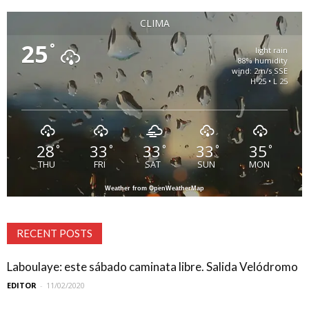
CLIMA
25
°
light rain
88% humidity
wind: 2m/s SSE
H 25 • L 25
28
33
33
33
35
°
°
°
°
°
THU
FRI
SAT
SUN
MON
Weather from OpenWeatherMap
RECENT POSTS
Laboulaye: este sábado caminata libre. Salida Velódromo
EDITOR
-
11/02/2020