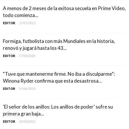
A menos de 2 meses de la exitosa secuela en Prime Video,
todo comienza...
EDITOR
-
21/01/2025
Formiga, futbolista con más Mundiales en la historia,
renovó y jugará hasta los 43...
EDITOR
-
07/05/2020
“Tuve que mantenerme firme. No iba a disculparme”:
Winona Ryder confirma que esta desastrosa...
EDITOR
-
07/08/2025
‘El señor de los anillos: Los anillos de poder’ sufre su
primera gran baja...
EDITOR
-
23/06/2022