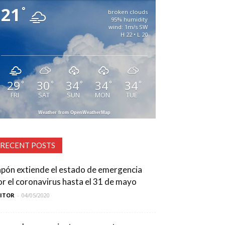
21
°
broken clouds
95% humidity
wind: 1m/s SW
H 22 • L 20
29
30
34
34
34
°
°
°
°
°
FRI
SAT
SUN
MON
TUE
Weather from OpenWeatherMap
RECENT POSTS
apón extiende el estado de emergencia
or el coronavirus hasta el 31 de mayo
DITOR
-
04/05/2020