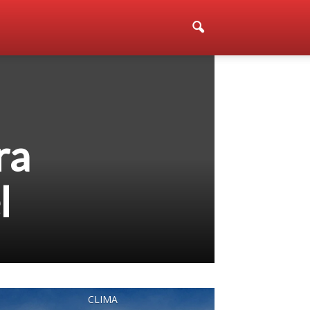
ra
l
CLIMA