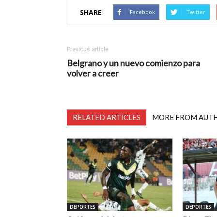
SHARE
Facebook
Twitter
Previous article
Belgrano y un nuevo comienzo para
volver a creer
RELATED ARTICLES
MORE FROM AUT
DEPORTES
DEPORTES