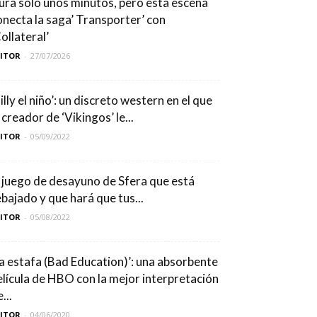
ura solo unos minutos, pero esta escena
onecta la saga’ Transporter’ con
ollateral’
DITOR
-
27/07/2026
illy el niño’: un discreto western en el que
 creador de ‘Vikingos’ le...
DITOR
-
05/09/2022
l juego de desayuno de Sfera que está
ebajado y que hará que tus...
DITOR
-
05/08/2022
La estafa (Bad Education)’: una absorbente
elícula de HBO con la mejor interpretación
...
DITOR
-
04/06/2020