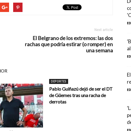
D
c
‘C
E
Next article
El Belgrano de los extremos: las dos
‘B
rachas que podría estirar (o romper) en
al
una semana
E
HOR
E
r
DEPORTES
Pablo Guiñazú dejó de ser el DT
E
de Güemes tras una racha de
derrotas
‘
p
de
E