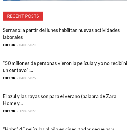
RECENT POSTS
Serrano: a partir del lunes habilitan nuevas actividades
laborales
EDITOR
-
04/09/2020
“50 millones de personas vieron la película y yo no recibí ni
un centavo”:...
EDITOR
-
04/09/2025
El azul y las rayas son para el verano (palabra de Zara
Home y...
EDITOR
-
12/08/2022
“Habrá 40 películas al año en cines, todas secuelas y