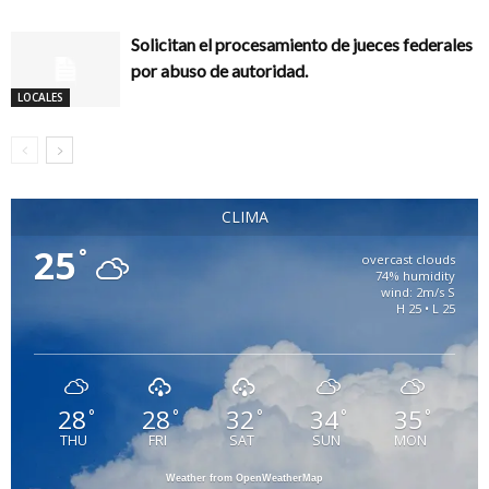
Solicitan el procesamiento de jueces federales
por abuso de autoridad.
LOCALES
CLIMA
25
°
overcast clouds
74% humidity
wind: 2m/s S
H 25 • L 25
28
28
32
34
35
°
°
°
°
°
THU
FRI
SAT
SUN
MON
Weather from OpenWeatherMap