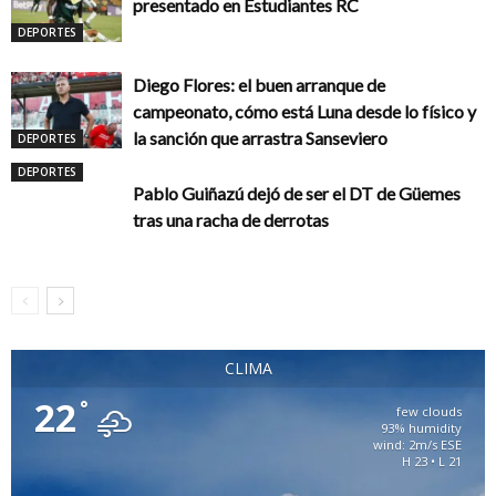
presentado en Estudiantes RC
DEPORTES
Diego Flores: el buen arranque de
campeonato, cómo está Luna desde lo físico y
la sanción que arrastra Sanseviero
DEPORTES
DEPORTES
Pablo Guiñazú dejó de ser el DT de Güemes
tras una racha de derrotas
CLIMA
22
°
few clouds
93% humidity
wind: 2m/s ESE
H 23 • L 21