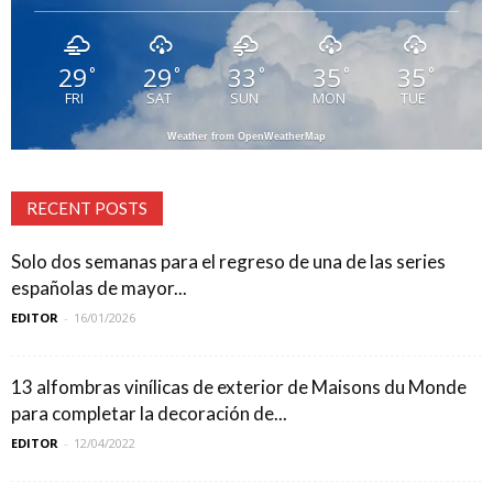
29
29
33
35
35
°
°
°
°
°
FRI
SAT
SUN
MON
TUE
Weather from OpenWeatherMap
RECENT POSTS
Solo dos semanas para el regreso de una de las series
españolas de mayor...
EDITOR
-
16/01/2026
13 alfombras vinílicas de exterior de Maisons du Monde
para completar la decoración de...
EDITOR
-
12/04/2022