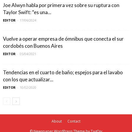
Joe Alwyn habla por primera vez sobre su ruptura con
Taylor Swift: “es una...
EDITOR
-
17/06/2024
Vuelve a operar empresa de ómnibus que conecta el sur
cordobés con Buenos Aires
EDITOR
-
05/04/2021
Tendencias en el cuarto de baño; espejos para el lavabo
con los que actualizar...
EDITOR
-
10/02/2020
About
Contact
© Newspaper WordPress Theme by TagDiv