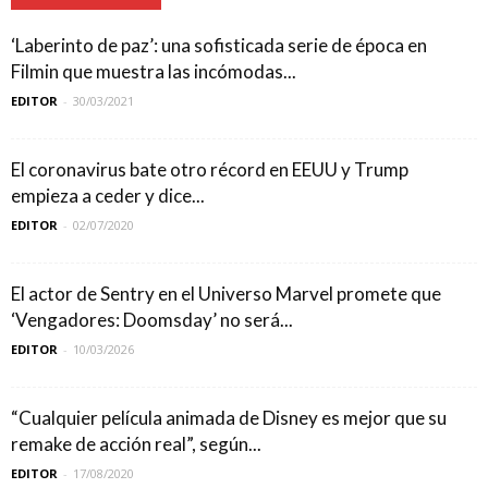
‘Laberinto de paz’: una sofisticada serie de época en
Filmin que muestra las incómodas...
EDITOR
-
30/03/2021
El coronavirus bate otro récord en EEUU y Trump
empieza a ceder y dice...
EDITOR
-
02/07/2020
El actor de Sentry en el Universo Marvel promete que
‘Vengadores: Doomsday’ no será...
EDITOR
-
10/03/2026
“Cualquier película animada de Disney es mejor que su
remake de acción real”, según...
EDITOR
-
17/08/2020