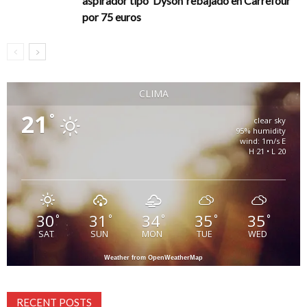
aspirador tipo ‘Dyson’ rebajado en Carrefour
por 75 euros
CLIMA
21
°
clear sky
95% humidity
wind: 1m/s E
H 21 • L 20
30
31
34
35
35
°
°
°
°
°
SAT
SUN
MON
TUE
WED
Weather from OpenWeatherMap
RECENT POSTS