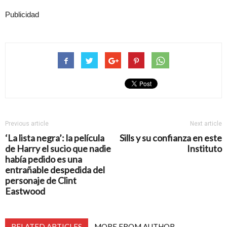
Publicidad
Previous article
Next article
‘La lista negra’: la película
Sills y su confianza en este
de Harry el sucio que nadie
Instituto
había pedido es una
entrañable despedida del
personaje de Clint
Eastwood
RELATED ARTICLES
MORE FROM AUTHOR