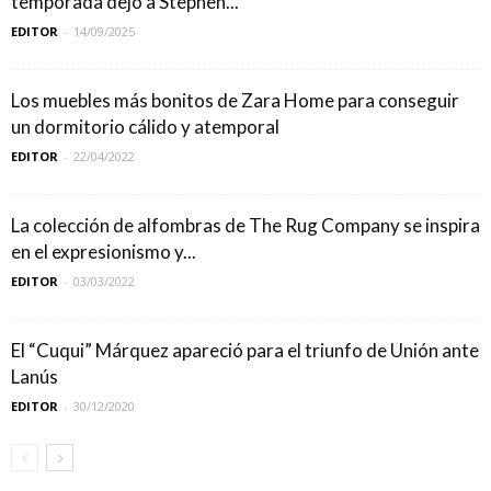
temporada dejó a Stephen...
EDITOR
-
14/09/2025
Los muebles más bonitos de Zara Home para conseguir
un dormitorio cálido y atemporal
EDITOR
-
22/04/2022
La colección de alfombras de The Rug Company se inspira
en el expresionismo y...
EDITOR
-
03/03/2022
El “Cuqui” Márquez apareció para el triunfo de Unión ante
Lanús
EDITOR
-
30/12/2020