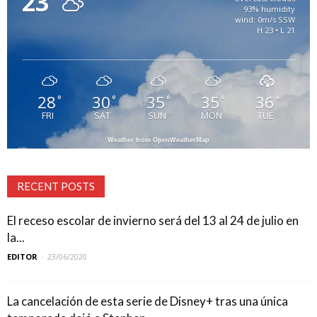
23
93% humidity
wind: 0m/s SSW
H 23 • L 21
28
30
35
35
36
°
°
°
°
°
FRI
SAT
SUN
MON
TUE
Weather from OpenWeatherMap
RECENT POSTS
El receso escolar de invierno será del 13 al 24 de julio en
la...
EDITOR
-
23/06/2020
La cancelación de esta serie de Disney+ tras una única