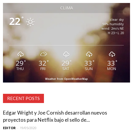
CLIMA
22
°
clear sky
94% humidity
wind: 2m/s NE
H 23 • L 20
29
32
29
33
33
°
°
°
°
°
THU
FRI
SAT
SUN
MON
Weather from OpenWeatherMap
RECENT POSTS
Edgar Wright y Joe Cornish desarrollan nuevos
proyectos para Netflix bajo el sello de...
EDITOR
-
19/05/2020