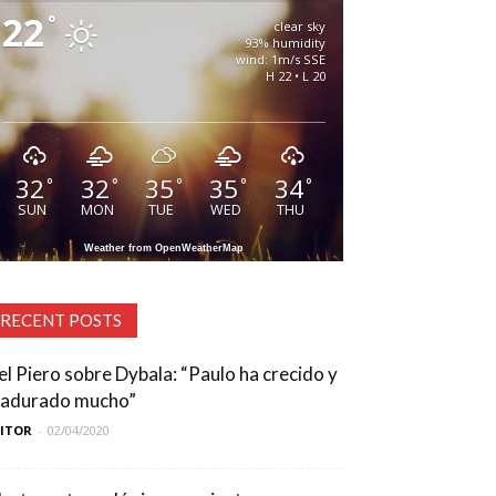
22
°
clear sky
93% humidity
wind: 1m/s SSE
H 22 • L 20
32
32
35
35
34
°
°
°
°
°
SUN
MON
TUE
WED
THU
Weather from OpenWeatherMap
RECENT POSTS
el Piero sobre Dybala: “Paulo ha crecido y
adurado mucho”
DITOR
-
02/04/2020