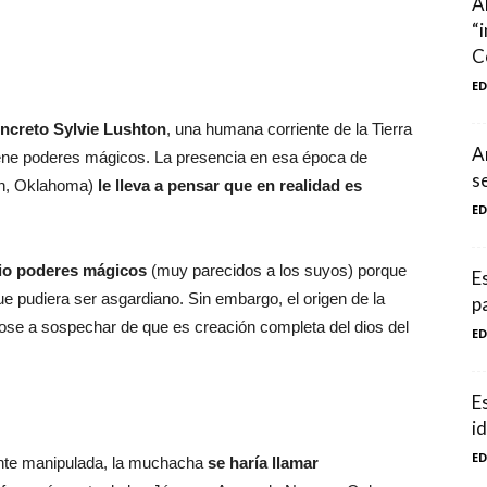
A
“
C
E
ncreto Sylvie Lushton
, una humana corriente de la Tierra
A
iene poderes mágicos. La presencia en esa época de
s
ton, Oklahoma)
le lleva a pensar que en realidad es
E
 dio poderes mágicos
(muy parecidos a los suyos) porque
E
e pudiera ser asgardiano. Sin embargo, el origen de la
p
ndose a sospechar de que es creación completa del dios del
E
E
id
E
nte manipulada, la muchacha
se haría llamar