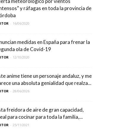
lerta meteorológico por vientos
intensos” y ráfagas en toda la provincia de
órdoba
DITOR
-
16/06/2020
nuncian medidas en España para frenar la
egunda ola de Covid-19
DITOR
-
12/10/2020
ste anime tiene un personaje andaluz, y me
arece una absoluta genialidad que realza...
DITOR
-
28/06/2026
sta freidora de aire de gran capacidad,
eal para cocinar para toda la familia,...
DITOR
-
25/11/2021