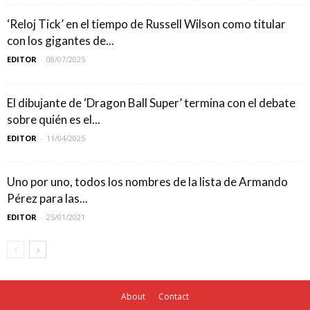
‘Reloj Tick’ en el tiempo de Russell Wilson como titular
con los gigantes de...
EDITOR
-
08/07/2025
El dibujante de ‘Dragon Ball Super’ termina con el debate
sobre quién es el...
EDITOR
-
11/04/2025
Uno por uno, todos los nombres de la lista de Armando
Pérez para las...
EDITOR
-
25/01/2021
About
Contact