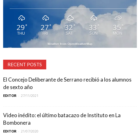
29
27
32
33
35
°
°
°
°
°
THU
FRI
SAT
SUN
MON
Weather from OpenWeatherMap
RECENT POSTS
El Concejo Deliberante de Serrano recibió a los alumnos
de sexto año
EDITOR
-
27/11/2021
Video inédito: el último batacazo de Instituto en La
Bombonera
EDITOR
-
21/07/2020