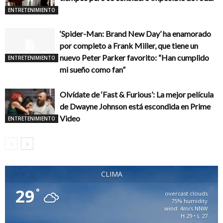
ENTRETENIMIENTO
‘Spider-Man: Brand New Day’ ha enamorado
por completo a Frank Miller, que tiene un
nuevo Peter Parker favorito: “Han cumplido
ENTRETENIMIENTO
mi sueño como fan”
Olvídate de ‘Fast & Furious’: La mejor película
de Dwayne Johnson está escondida en Prime
Video
ENTRETENIMIENTO
CLIMA
29
°
overcast clouds
75% humidity
wind: 4m/s NNW
H 29 • L 27