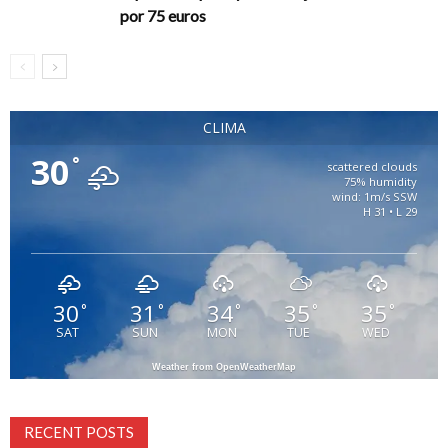
por 75 euros
CLIMA
30
°
scattered clouds
75% humidity
wind: 1m/s SSW
H 31 • L 29
30
31
34
35
35
°
°
°
°
°
SAT
SUN
MON
TUE
WED
Weather from OpenWeatherMap
RECENT POSTS