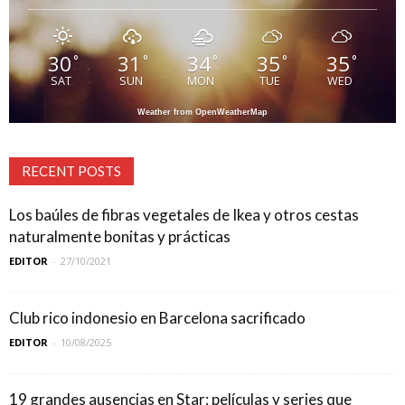
30
31
34
35
35
°
°
°
°
°
SAT
SUN
MON
TUE
WED
Weather from OpenWeatherMap
RECENT POSTS
Los baúles de fibras vegetales de Ikea y otros cestas
naturalmente bonitas y prácticas
EDITOR
-
27/10/2021
Club rico indonesio en Barcelona sacrificado
EDITOR
-
10/08/2025
19 grandes ausencias en Star: películas y series que