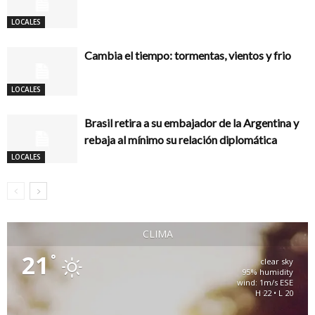
LOCALES
Cambia el tiempo: tormentas, vientos y frio
LOCALES
Brasil retira a su embajador de la Argentina y
rebaja al mínimo su relación diplomática
LOCALES
CLIMA
21
°
clear sky
95% humidity
wind: 1m/s ESE
H 22 • L 20