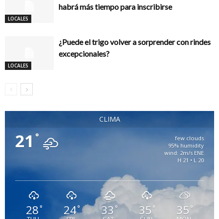
habrá más tiempo para inscribirse
LOCALES
¿Puede el trigo volver a sorprender con rindes
excepcionales?
LOCALES
CLIMA
21
°
few clouds
95% humidity
wind: 2m/s ENE
H 21 • L 20
28
24
33
35
35
°
°
°
°
°