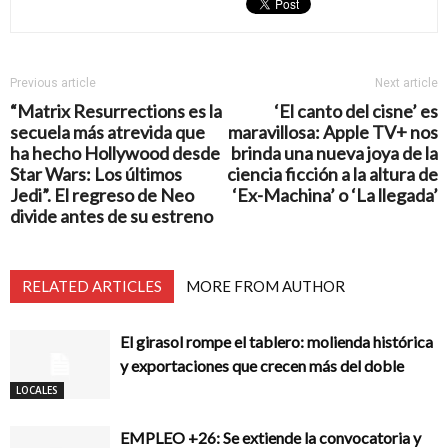
Previous article
Next article
“Matrix Resurrections es la
‘El canto del cisne’ es
secuela más atrevida que
maravillosa: Apple TV+ nos
ha hecho Hollywood desde
brinda una nueva joya de la
Star Wars: Los últimos
ciencia ficción a la altura de
Jedi”. El regreso de Neo
‘Ex-Machina’ o ‘La llegada’
divide antes de su estreno
RELATED ARTICLES
MORE FROM AUTHOR
El girasol rompe el tablero: molienda histórica
y exportaciones que crecen más del doble
LOCALES
EMPLEO +26: Se extiende la convocatoria y