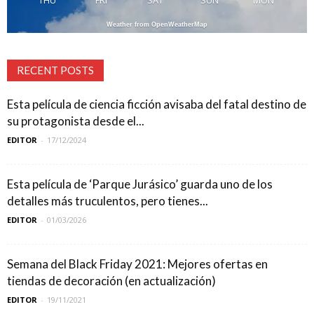
THU
FRI
SAT
SUN
MON
Weather from OpenWeatherMap
RECENT POSTS
Esta película de ciencia ficción avisaba del fatal destino de
su protagonista desde el...
EDITOR
-
17/12/2024
Esta película de ‘Parque Jurásico’ guarda uno de los
detalles más truculentos, pero tienes...
EDITOR
-
01/03/2026
Semana del Black Friday 2021: Mejores ofertas en
tiendas de decoración (en actualización)
EDITOR
-
19/11/2021