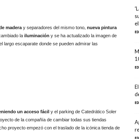
‘
s
el
 de madera
y separadores del mismo tono,
nueva pintura
E
 cambiado la
iluminación
y se ha actualizado la imagen de
el largo escaparate donde se pueden admirar las
M
1
E
E
d
E
eniendo un acceso fácil
y el parking de Catedrático Soler
royecto de la compañía de cambiar todas sus tiendas
A
cho proyecto empezó con el traslado de la icónica tienda de
r
E