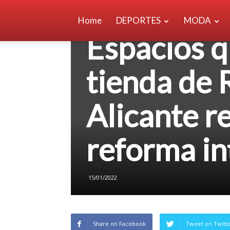
Home
DEPORTES
MODA
BELLEZA
Espacios q
tienda de 
Alicante r
reforma in
15/01/2022
Share on Facebook
Tweet on Twitt