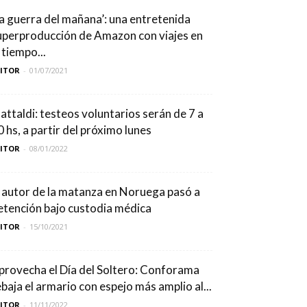
La guerra del mañana’: una entretenida
uperproducción de Amazon con viajes en
 tiempo...
DITOR
-
01/07/2021
attaldi: testeos voluntarios serán de 7 a
0 hs, a partir del próximo lunes
DITOR
-
08/01/2022
l autor de la matanza en Noruega pasó a
etención bajo custodia médica
DITOR
-
15/10/2021
provecha el Día del Soltero: Conforama
ebaja el armario con espejo más amplio al...
DITOR
-
11/11/2022