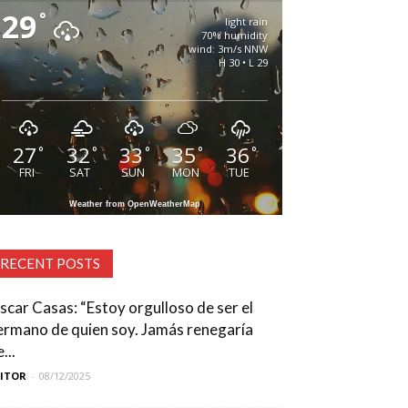
29
°
light rain
70% humidity
wind: 3m/s NNW
H 30 • L 29
27
32
33
35
36
°
°
°
°
°
FRI
SAT
SUN
MON
TUE
Weather from OpenWeatherMap
RECENT POSTS
scar Casas: “Estoy orgulloso de ser el
ermano de quien soy. Jamás renegaría
...
DITOR
-
08/12/2025