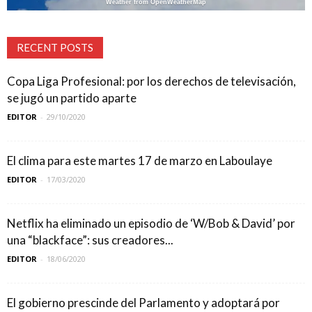
Weather from OpenWeatherMap
RECENT POSTS
Copa Liga Profesional: por los derechos de televisación,
se jugó un partido aparte
EDITOR
-
29/10/2020
El clima para este martes 17 de marzo en Laboulaye
EDITOR
-
17/03/2020
Netflix ha eliminado un episodio de ‘W/Bob & David’ por
una “blackface”: sus creadores...
EDITOR
-
18/06/2020
El gobierno prescinde del Parlamento y adoptará por