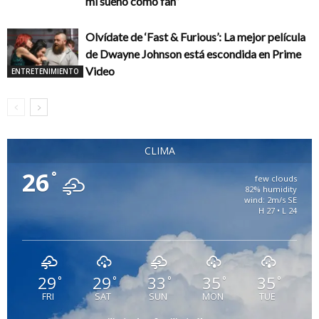
mi sueño como fan”
Olvídate de ‘Fast & Furious’: La mejor película
de Dwayne Johnson está escondida en Prime
Video
ENTRETENIMIENTO
CLIMA
26
°
few clouds
82% humidity
wind: 2m/s SE
H 27 • L 24
29
29
33
35
35
°
°
°
°
°
FRI
SAT
SUN
MON
TUE