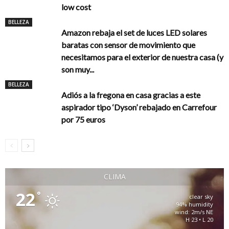
low cost
BELLEZA
Amazon rebaja el set de luces LED solares
baratas con sensor de movimiento que
necesitamos para el exterior de nuestra casa (y
son muy...
BELLEZA
Adiós a la fregona en casa gracias a este
aspirador tipo ‘Dyson’ rebajado en Carrefour
por 75 euros
CLIMA
22
°
clear sky
94% humidity
wind: 2m/s NE
H 23 • L 20