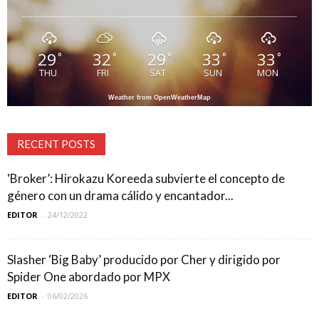
29
32
29
33
33
°
°
°
°
°
THU
FRI
SAT
SUN
MON
Weather from OpenWeatherMap
RECENT POSTS
‘Broker’: Hirokazu Koreeda subvierte el concepto de
género con un drama cálido y encantador...
EDITOR
-
24/12/2022
Slasher ‘Big Baby’ producido por Cher y dirigido por
Spider One abordado por MPX
EDITOR
-
06/02/2026