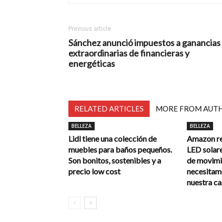
Previous article
Sánchez anunció impuestos a ganancias
extraordinarias de financieras y
energéticas
RELATED ARTICLES
MORE FROM AUT
BELLEZA
BELLEZA
Lidl tiene una colección de
Amazon reb
muebles para baños pequeños.
LED solare
Son bonitos, sostenibles y a
de movimi
precio low cost
necesitamo
nuestra ca