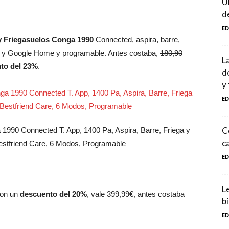
Ú
d
E
y Friegasuelos Conga 1990
Connected, aspira, barre,
xa y Google Home y programable. Antes costaba,
180,90
L
to del 23%
.
d
y
E
C
1990 Connected T. App, 1400 Pa, Aspira, Barre, Friega y
ca
estfriend Care, 6 Modos, Programable
E
L
on un
descuento del 20%
, vale 399,99€, antes costaba
b
E