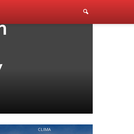
n
y
CLIMA