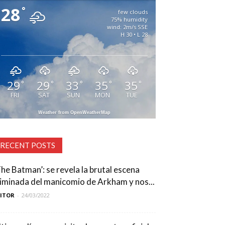
28
°
few clouds
75% humidity
wind: 2m/s SSE
H 30 • L 28
29
29
33
35
35
°
°
°
°
°
FRI
SAT
SUN
MON
TUE
Weather from OpenWeatherMap
RECENT POSTS
The Batman’: se revela la brutal escena
liminada del manicomio de Arkham y nos...
DITOR
-
24/03/2022