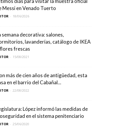
ltimos días para visitar la muestra oficial
e Messi en Venado Tuerto
DITOR
-
18/06/2026
a semana decorativa: salones,
ormitorios, lavanderías, catálogo de IKEA
 flores frescas
DITOR
-
15/08/2021
on más de cien años de antigüedad, esta
sa en el barrio del Cabañal...
DITOR
-
22/08/2022
egislatura: López informó las medidas de
ioseguridad en el sistema penitenciario
DITOR
-
25/06/2020