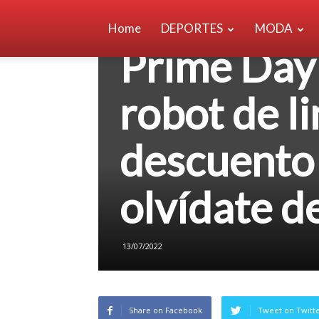
Home
DEPORTES
MODA
BELLEZA
Prime Day 
robot de l
descuento
olvídate de
13/07/2022
Share on Facebook
Tweet on Twitt