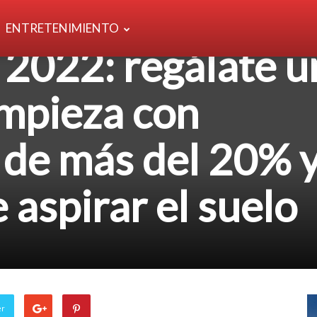
ENTRETENIMIENTO
2022: regálate u
impieza con
 de más del 20% 
 aspirar el suelo
er