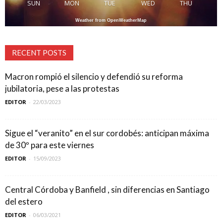
SUN
MON
TUE
WED
THU
Weather from OpenWeatherMap
RECENT POSTS
Macron rompió el silencio y defendió su reforma
jubilatoria, pese a las protestas
EDITOR
-
22/03/2023
Sigue el “veranito” en el sur cordobés: anticipan máxima
de 30º para este viernes
EDITOR
-
15/09/2023
Central Córdoba y Banfield , sin diferencias en Santiago
del estero
EDITOR
-
06/03/2021