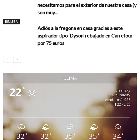
necesitamos para el exterior de nuestra casa (y
son muy...
BELLEZA
Adiós a la fregona en casa gracias a este
aspirador tipo ‘Dyson’ rebajado en Carrefour
por 75 euros
CLIMA
22
°
clear sky
93% humidity
wind: 1m/s SSE
H 22 • L 20
32
32
35
35
34
°
°
°
°
°