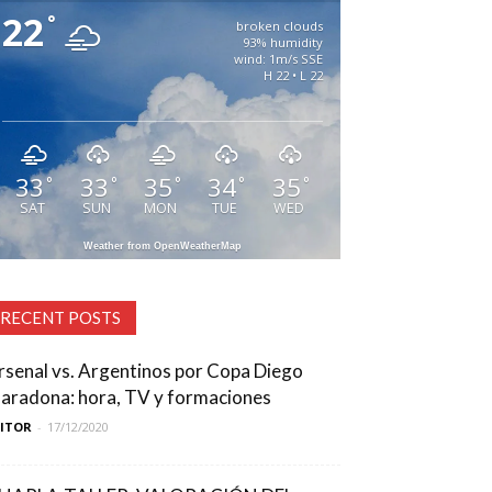
22
°
broken clouds
93% humidity
wind: 1m/s SSE
H 22 • L 22
33
33
35
34
35
°
°
°
°
°
SAT
SUN
MON
TUE
WED
Weather from OpenWeatherMap
RECENT POSTS
rsenal vs. Argentinos por Copa Diego
aradona: hora, TV y formaciones
DITOR
-
17/12/2020