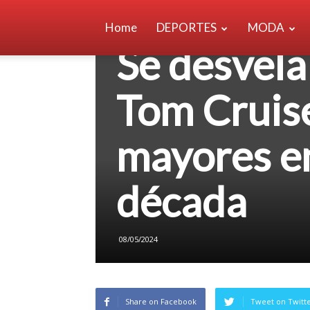
Home
DEPORTES
MODA
ENTRETENIMIENTO
Se desvela
Tom Cruise
mayores e
década
08/05/2024
Share on Facebook
Tweet on Twitt