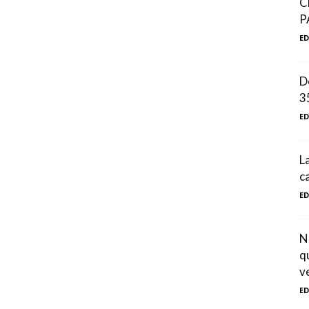
C
P
E
D
3
E
L
c
E
N
q
v
E