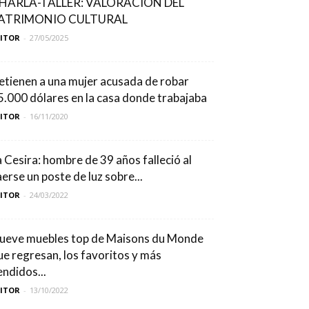
HARLA-TALLER: VALORACIÓN DEL
ATRIMONIO CULTURAL
DITOR
-
27/05/2025
etienen a una mujer acusada de robar
5.000 dólares en la casa donde trabajaba
DITOR
-
16/11/2020
a Cesira: hombre de 39 años falleció al
aerse un poste de luz sobre...
DITOR
-
24/03/2022
ueve muebles top de Maisons du Monde
ue regresan, los favoritos y más
endidos...
DITOR
-
13/10/2022