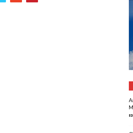
A
M
E