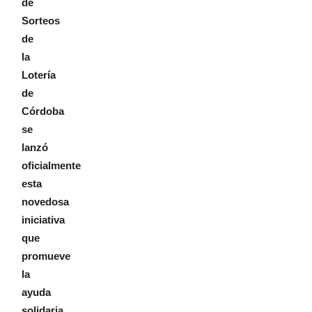
de
Sorteos
de
la
Lotería
de
Córdoba
se
lanzó
oficialmente
esta
novedosa
iniciativa
que
promueve
la
ayuda
solidaria