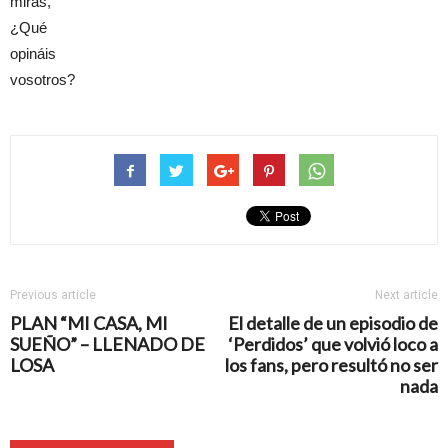
miras,
¿Qué
opináis
vosotros?
Previous article
Next article
PLAN “MI CASA, MI
El detalle de un episodio de
SUEÑO” – LLENADO DE
‘Perdidos’ que volvió loco a
LOSA
los fans, pero resultó no ser
nada