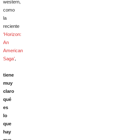
western,
como
la
reciente
‘Horizon:
An
American
Saga’
,
tiene
muy
claro
qué
es
lo
que
hay
que