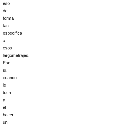
eso
de
forma
tan
específica
a
esos
largometrajes.
Eso
sí,
cuando
le
toca
a
él
hacer
un