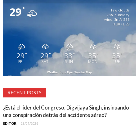
29
°
few clouds
73% humidity
wind: 3m/s SSE
H 30 • L 28
29
29
33
35
35
°
°
°
°
°
FRI
SAT
SUN
MON
TUE
Weather from OpenWeatherMap
RECENT POSTS
¿Está el líder del Congreso, Digvijaya Singh, insinuando
una conspiración detrás del accidente aéreo?
EDITOR
-
28/01/2026