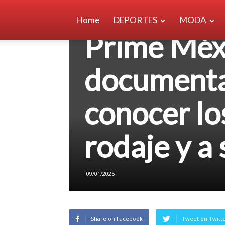
Si te encan
Home
DEPORTES
MODA
Prime Méxi
documental
conocer lo
rodaje y a
09/01/2025
Share on Facebook
Tweet on Twitt