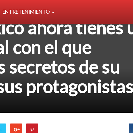
tó ‘Wicked’, en
ENTRETENIMIENTO
co ahora tienes 
 con el que
s secretos de su
 sus protagonista
er