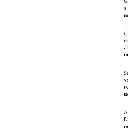
G
a 
E
C
e
a
E
S
v
r
E
A
D
E