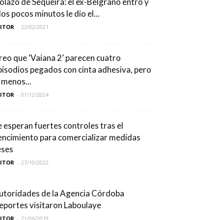
olazo de Sequeira: el ex-Belgrano entró y
los pocos minutos le dio el...
DITOR
-
23/02/2021
reo que ‘Vaiana 2’ parecen cuatro
pisodios pegados con cinta adhesiva, pero
l menos...
DITOR
-
01/12/2024
e esperan fuertes controles tras el
encimiento para comercializar medidas
eses
DITOR
-
27/10/2022
utoridades de la Agencia Córdoba
eportes visitaron Laboulaye
DITOR
-
21/06/2019