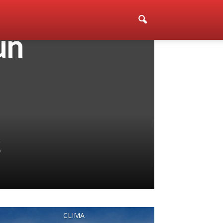
un
s
CLIMA