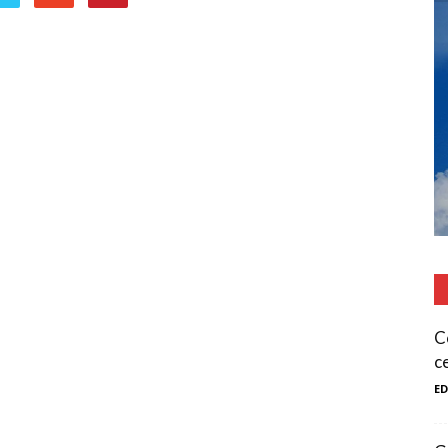
C
c
E