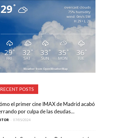
29
°
overcast clouds
75% humidity
wind: 0m/s SW
H 29 • L 28
29
32
33
35
36
°
°
°
°
°
FRI
SAT
SUN
MON
TUE
Weather from OpenWeatherMap
RECENT POSTS
ómo el primer cine IMAX de Madrid acabó
errando por culpa de las deudas...
DITOR
-
07/05/2024