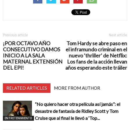
Previous article
Next article
¡POR OCTAVO AÑO
Tom Hardy se abre paso en
CONSECUTIVO DAMOS
el inframundo criminal en el
INICIO A LA SALA
nuevo ‘thriller’ de Netflix:
MATERNAL EXTENSIÓN
Los fans de la acción llevan
DEL EPI!
años esperando este tráiler
RELATED ARTICLES
MORE FROM AUTHOR
“No quiero hacer otra película así jamás”: el
desastre de fantasía de Ridley Scott y Tom
Cruise que al final le llevó a ‘Top...
ENTRETENIMIENTO