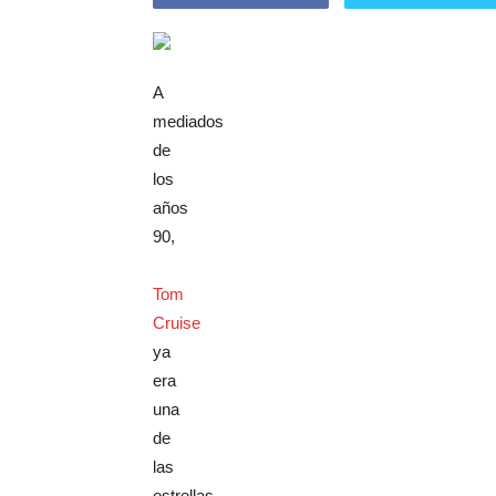
A
mediados
de
los
años
90,
Tom
Cruise
ya
era
una
de
las
estrellas