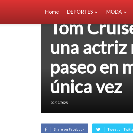
Home
DEPORTES
MODA
ENTRETENIMIENTO
Tom Cruise
una actriz
paseo en m
única vez
02/07/2025
Share on Facebook
Tweet on Twitt