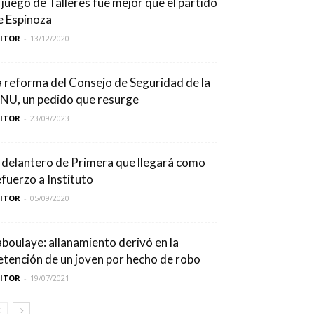
l juego de Talleres fue mejor que el partido
e Espinoza
DITOR
-
13/12/2020
a reforma del Consejo de Seguridad de la
NU, un pedido que resurge
DITOR
-
23/09/2023
l delantero de Primera que llegará como
efuerzo a Instituto
DITOR
-
05/09/2020
aboulaye: allanamiento derivó en la
etención de un joven por hecho de robo
DITOR
-
19/07/2021