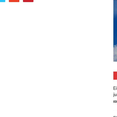
E
ju
E