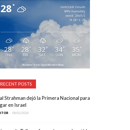
28
°
overcast clouds
84% humidity
wind: 2m/s S
H 28 • L 28
28
28
32
34
35
°
°
°
°
°
THU
FRI
SAT
SUN
MON
Weather from OpenWeatherMap
RECENT POSTS
ial Strahman dejó la Primera Nacional para
gar en Israel
DITOR
-
08/02/2020