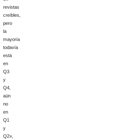
revistas
creíbles,
pero
la
mayoría
todavía
está
en
Q3
y
Q4,
aún
no
en
Q1
y
Q2»,