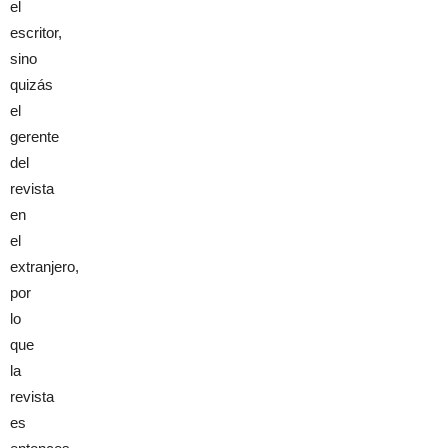
el
escritor,
sino
quizás
el
gerente
del
revista
en
el
extranjero,
por
lo
que
la
revista
es