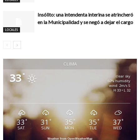
Insólito: una intendenta interina se atrincheró
en la Municipalidad y se negó a dejar el cargo
LOCALES
CLIMA
33
°
clear sky
60% humidity
wind: 2m/s S
H 33 • L 32
33
31
35
35
37
°
°
°
°
°
SAT
SUN
MON
TUE
WED
Weather from OpenWeatherMap