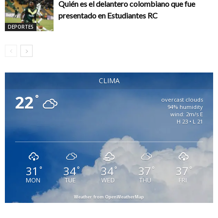
Quién es el delantero colombiano que fue
presentado en Estudiantes RC
DEPORTES
CLIMA
22
°
overcast clouds
94% humidity
wind: 2m/s E
H 23 • L 21
31
34
34
37
37
°
°
°
°
°
MON
TUE
WED
THU
FRI
Weather from OpenWeatherMap