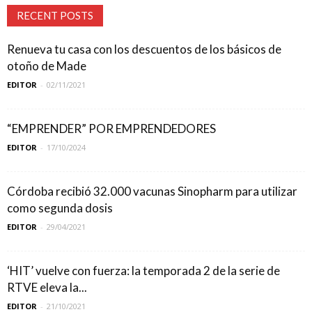
RECENT POSTS
Renueva tu casa con los descuentos de los básicos de
otoño de Made
EDITOR
-
02/11/2021
“EMPRENDER” POR EMPRENDEDORES
EDITOR
-
17/10/2024
Córdoba recibió 32.000 vacunas Sinopharm para utilizar
como segunda dosis
EDITOR
-
29/04/2021
‘HIT’ vuelve con fuerza: la temporada 2 de la serie de
RTVE eleva la...
EDITOR
-
21/10/2021