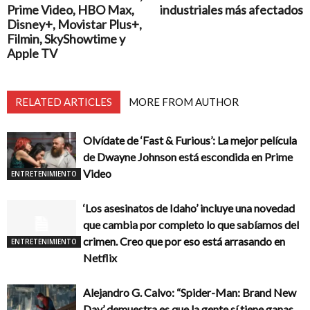
Prime Video, HBO Max,
industriales más afectados
Disney+, Movistar Plus+,
Filmin, SkyShowtime y
Apple TV
RELATED ARTICLES
MORE FROM AUTHOR
Olvídate de ‘Fast & Furious’: La mejor película
de Dwayne Johnson está escondida en Prime
Video
ENTRETENIMIENTO
‘Los asesinatos de Idaho’ incluye una novedad
que cambia por completo lo que sabíamos del
crimen. Creo que por eso está arrasando en
ENTRETENIMIENTO
Netflix
Alejandro G. Calvo: “Spider-Man: Brand New
Day’ demuestra es que la gente sí tiene ganas