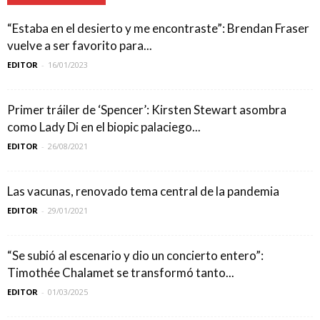
“Estaba en el desierto y me encontraste”: Brendan Fraser
vuelve a ser favorito para...
EDITOR
-
16/01/2023
Primer tráiler de ‘Spencer’: Kirsten Stewart asombra
como Lady Di en el biopic palaciego...
EDITOR
-
26/08/2021
Las vacunas, renovado tema central de la pandemia
EDITOR
-
29/01/2021
“Se subió al escenario y dio un concierto entero”:
Timothée Chalamet se transformó tanto...
EDITOR
-
01/03/2025