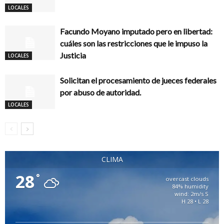
LOCALES
Facundo Moyano imputado pero en libertad:
cuáles son las restricciones que le impuso la
Justicia
LOCALES
Solicitan el procesamiento de jueces federales
por abuso de autoridad.
LOCALES
CLIMA
28
°
overcast clouds
84% humidity
wind: 2m/s S
H 28 • L 28