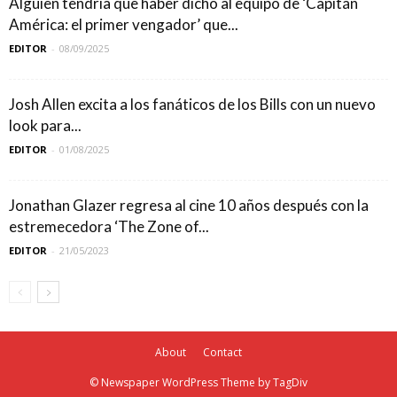
Alguien tendría que haber dicho al equipo de ‘Capitán
América: el primer vengador’ que...
EDITOR
-
08/09/2025
Josh Allen excita a los fanáticos de los Bills con un nuevo
look para...
EDITOR
-
01/08/2025
Jonathan Glazer regresa al cine 10 años después con la
estremecedora ‘The Zone of...
EDITOR
-
21/05/2023
About
Contact
© Newspaper WordPress Theme by TagDiv