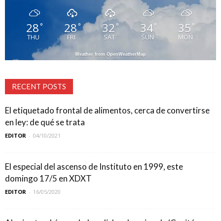
28
28
32
34
35
°
°
°
°
°
THU
FRI
SAT
SUN
MON
Weather from OpenWeatherMap
RECENT POSTS
El etiquetado frontal de alimentos, cerca de convertirse
en ley: de qué se trata
EDITOR
-
04/10/2021
El especial del ascenso de Instituto en 1999, este
domingo 17/5 en XDXT
EDITOR
-
16/05/2020