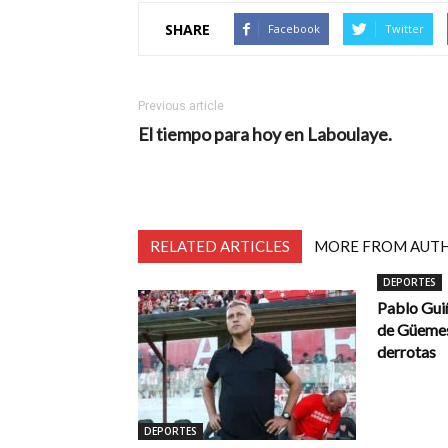
SHARE
Facebook
Twitter
Previous article
El tiempo para hoy en Laboulaye.
RELATED ARTICLES
MORE FROM AUT
DEPORTES
Pablo Guiñ
de Güemes
derrotas
DEPORTES