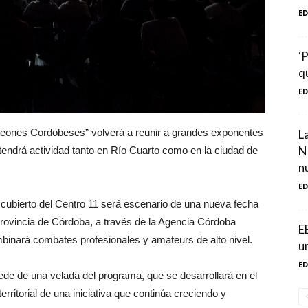
E
‘
q
E
eones Cordobeses” volverá a reunir a grandes exponentes
L
N
tendrá actividad tanto en Río Cuarto como en la ciudad de
n
E
 cubierto del Centro 11 será escenario de una nueva fecha
rovincia de Córdoba, a través de la Agencia Córdoba
E
binará combates profesionales y amateurs de alto nivel.
u
E
de de una velada del programa, que se desarrollará en el
erritorial de una iniciativa que continúa creciendo y