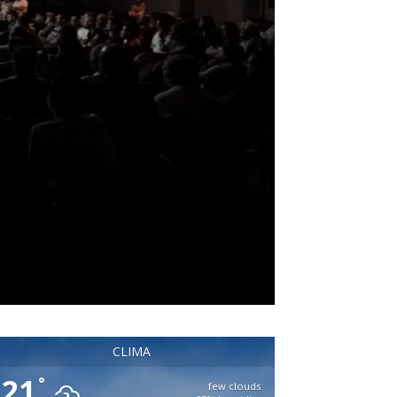
CLIMA
21
°
few clouds