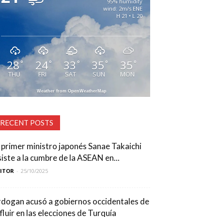
95% humidity
wind: 2m/s ENE
H 21 • L 20
28
24
33
35
35
°
°
°
°
°
THU
FRI
SAT
SUN
MON
Weather from OpenWeatherMap
RECENT POSTS
l primer ministro japonés Sanae Takaichi
siste a la cumbre de la ASEAN en...
DITOR
-
25/10/2025
rdogan acusó a gobiernos occidentales de
nfluir en las elecciones de Turquía