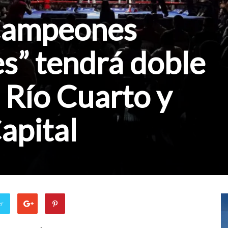
Campeones
s” tendrá doble
 Río Cuarto y
apital
er