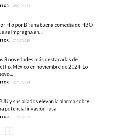
DITOR
-
05/02/2023
Por H o por B’: una buena comedia de HBO
ue se impregna en...
DITOR
-
21/07/2020
as 8 novedades más destacadas de
etflix México en noviembre de 2024. Lo
uevo...
DITOR
-
30/10/2024
EUU y sus aliados elevan la alarma sobre
na potencial invasión rusa
DITOR
-
11/02/2022