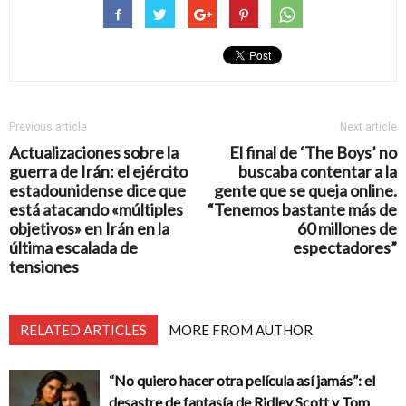
Previous article
Next article
Actualizaciones sobre la
El final de ‘The Boys’ no
guerra de Irán: el ejército
buscaba contentar a la
estadounidense dice que
gente que se queja online.
está atacando «múltiples
“Tenemos bastante más de
objetivos» en Irán en la
60 millones de
última escalada de
espectadores”
tensiones
RELATED ARTICLES
MORE FROM AUTHOR
“No quiero hacer otra película así jamás”: el
desastre de fantasía de Ridley Scott y Tom