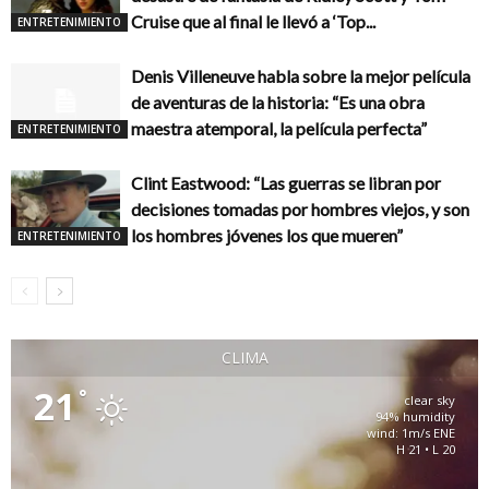
Cruise que al final le llevó a ‘Top...
ENTRETENIMIENTO
Denis Villeneuve habla sobre la mejor película
de aventuras de la historia: “Es una obra
maestra atemporal, la película perfecta”
ENTRETENIMIENTO
Clint Eastwood: “Las guerras se libran por
decisiones tomadas por hombres viejos, y son
los hombres jóvenes los que mueren”
ENTRETENIMIENTO
CLIMA
21
°
clear sky
94% humidity
wind: 1m/s ENE
H 21 • L 20