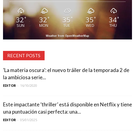
32
32
35
35
34
°
°
°
°
°
SUN
MON
TUE
WED
THU
Weather from OpenWeatherMap
RECENT POSTS
‘La materia oscura’: el nuevo tráiler de la temporada 2 de
la ambiciosa serie...
EDITOR
-
16/10/2020
Este impactante ‘thriller’ está disponible en Netflix y tiene
una puntuación casi perfecta: una...
EDITOR
-
05/01/2025