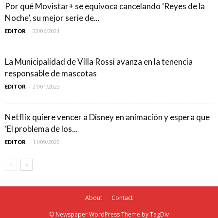
Por qué Movistar+ se equivoca cancelando ‘Reyes de la
Noche’, su mejor serie de...
EDITOR
-
22/06/2021
La Municipalidad de Villa Rossi avanza en la tenencia
responsable de mascotas
EDITOR
-
21/01/2023
Netflix quiere vencer a Disney en animación y espera que
‘El problema de los...
EDITOR
-
11/09/2020
About
Contact
© Newspaper WordPress Theme by TagDiv