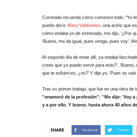
Coronado recuerda cómo comenzó todo. “Yo ten
puedo decir,
Maru Valdivielso
, una actriz que 
cómo estaba yo de estresado, me dijo, ‘¿Por qué 
‘Bueno, me da igual, pues venga, pues voy’. Me 
Al segundo día de estar allí, ya estaba fascinado
crees que yo puedo servir para esto?’, ‘Bueno, 
que te esfuerces, ¿no?’ Y dije yo, ‘Pues os vais
Tras su primer trabajo, que fue en una obra de
“enamoró de la profesión”: “Me dije: ‘Voy a 
y a por ello. Y bueno, hasta ahora 40 años d
SHARE
Facebook
Twitter