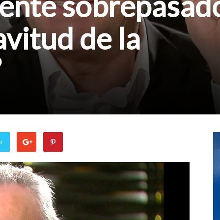
ente sobrepasad
avitud de la
”
er