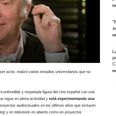
E
“
a
E
L
p
C
E
 ser actor, realizó varios estudios universitarios que no
nconfundible y respetada figura del cine español con una
ue sigue en plena actividad y
está experimentando una
royectos audiovisuales en los últimos años que incluyen
ng’ y en televisión en abierto como en proyectos