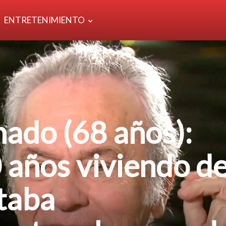
ENTRETENIMIENTO
ado (68 años):
 años viviendo d
taba