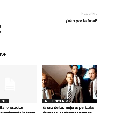
Next article
¡Van por la final!
s
e
HOR
IENTO
ENTRETENIMIENTO
Stallone, actor:
Es una de las mejores películas
e rechazado la frase
de todos los tiempos pero se