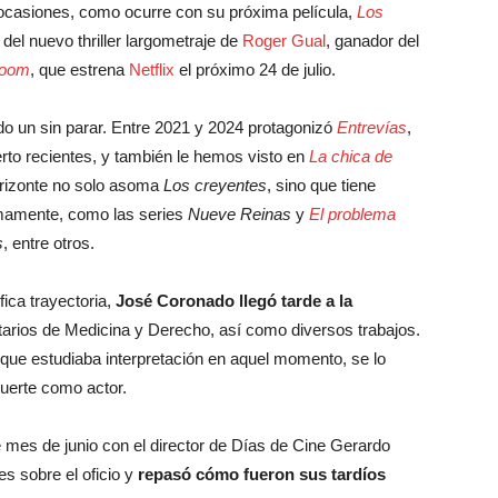
 ocasiones, como ocurre con su próxima película,
Los
el nuevo thriller largometraje de
Roger Gual
, ganador del
Room
, que estrena
Netflix
el próximo 24 de julio.
do un sin parar. Entre 2021 y 2024 protagonizó
Entrevías
,
rto recientes, y también le hemos visto en
La chica de
horizonte no solo asoma
Los creyentes
, sino que tiene
mamente, como las series
Nueve Reinas
y
El problema
s
, entre otros.
ica trayectoria,
José Coronado llegó tarde a la
tarios de Medicina y Derecho, así como diversos trabajos.
que estudiaba interpretación en aquel momento, se lo
suerte como actor.
e mes de junio con el director de Días de Cine Gerardo
s sobre el oficio y
repasó cómo fueron sus tardíos