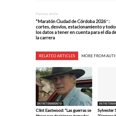
Previous article
“Maratón Ciudad de Córdoba 2026″:
cortes, desvíos, estacionamiento y todo
los datos a tener en cuenta para el día d
la carrera
RELATED ARTICLES
MORE FROM AUT
ENTRETENIMIENTO
ENTRETENIM
Clint Eastwood: “Las guerras se
Sylvester 
libran por decisiones tomadas
“Siempre h