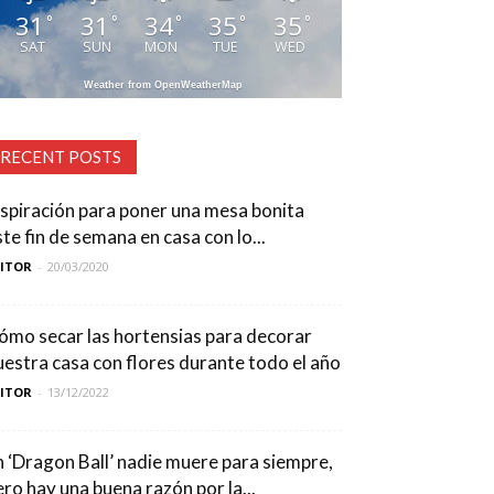
31
31
34
35
35
°
°
°
°
°
SAT
SUN
MON
TUE
WED
Weather from OpenWeatherMap
RECENT POSTS
nspiración para poner una mesa bonita
ste fin de semana en casa con lo...
DITOR
-
20/03/2020
ómo secar las hortensias para decorar
uestra casa con flores durante todo el año
DITOR
-
13/12/2022
n ‘Dragon Ball’ nadie muere para siempre,
ero hay una buena razón por la...