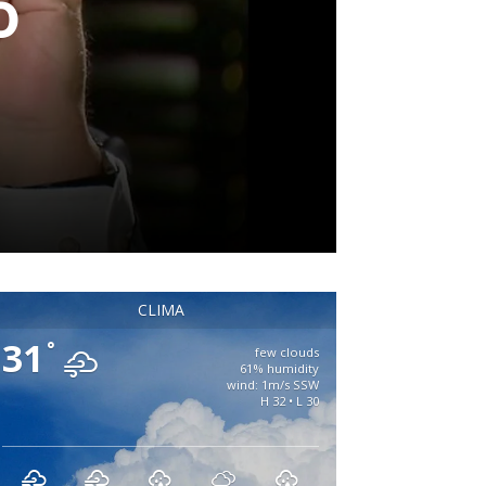
o
CLIMA
31
°
few clouds
61% humidity
wind: 1m/s SSW
H 32 • L 30