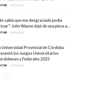
DITOR
-
06/07/2024
No sabía que ese desgraciado podía
ctuar”: John Wayne dejó de una pieza a...
DITOR
-
30/06/2026
a Universidad Provincial de Córdoba
resentó los Juegos Universitarios
ordobeses y Federales 2025
DITOR
-
27/06/2025