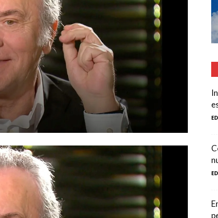
I
e
E
C
n
E
E
p