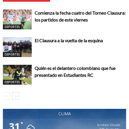
Comienza la fecha cuatro del Torneo Clausura:
los partidos de este viernes
DEPORTES
El Clausura a la vuelta de la esquina
DEPORTES
Quién es el delantero colombiano que fue
presentado en Estudiantes RC
DEPORTES
CLIMA
31
°
broken clouds