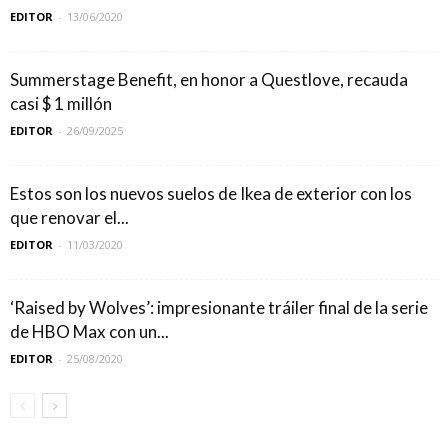
EDITOR
-
13/06/2020
Summerstage Benefit, en honor a Questlove, recauda
casi $ 1 millón
EDITOR
-
26/09/2025
Estos son los nuevos suelos de Ikea de exterior con los
que renovar el...
EDITOR
-
11/03/2020
‘Raised by Wolves’: impresionante tráiler final de la serie
de HBO Max con un...
EDITOR
-
25/08/2020