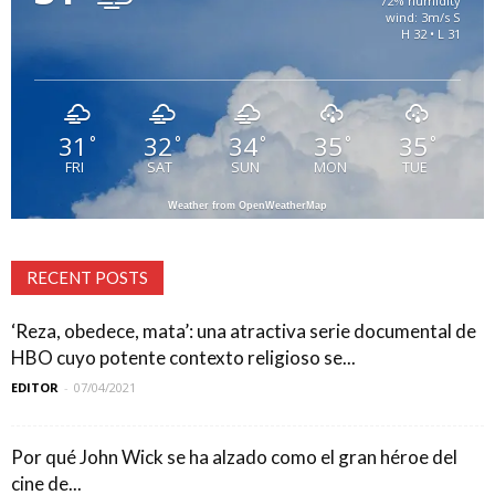
72% humidity
wind: 3m/s S
H 32 • L 31
31
32
34
35
35
°
°
°
°
°
FRI
SAT
SUN
MON
TUE
Weather from OpenWeatherMap
RECENT POSTS
‘Reza, obedece, mata’: una atractiva serie documental de
HBO cuyo potente contexto religioso se...
EDITOR
-
07/04/2021
Por qué John Wick se ha alzado como el gran héroe del
cine de...