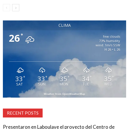
CLIMA
26
°
few clouds
73% humidity
wind: 1m/s SSW
H 26 • L 26
33
33
35
34
35
°
°
°
°
°
SAT
SUN
MON
TUE
WED
Weather from OpenWeatherMap
RECENT POSTS
Presentaron en Laboulaye el proyecto del Centro de