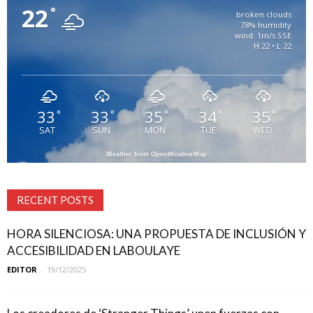
22
°
broken clouds
78% humidity
wind: 1m/s SSE
H 22 • L 22
33
33
35
34
35
°
°
°
°
°
SAT
SUN
MON
TUE
WED
Weather from OpenWeatherMap
RECENT POSTS
HORA SILENCIOSA: UNA PROPUESTA DE INCLUSIÓN Y
ACCESIBILIDAD EN LABOULAYE
EDITOR
-
19/12/2025