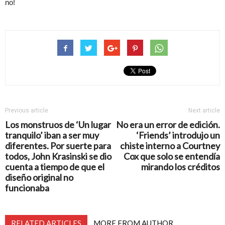
no!
Previous article
Next article
Los monstruos de ‘Un lugar
No era un error de edición.
tranquilo’ iban a ser muy
‘Friends’ introdujo un
diferentes. Por suerte para
chiste interno a Courtney
todos, John Krasinski se dio
Cox que solo se entendía
cuenta a tiempo de que el
mirando los créditos
diseño original no
funcionaba
RELATED ARTICLES
MORE FROM AUTHOR