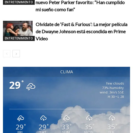
nuevo Peter Parker favorito: “Han cumplido
ENTRETENIMIENTO
mi sueño como fan”
Olvídate de ‘Fast & Furious’: La mejor película
de Dwayne Johnson está escondida en Prime
Video
ENTRETENIMIENTO
CLIMA
29
°
few clouds
73% humidity
wind: 3m/s SSE
H 30 • L 28
29
29
33
35
35
°
°
°
°
°
FRI
SAT
SUN
MON
TUE