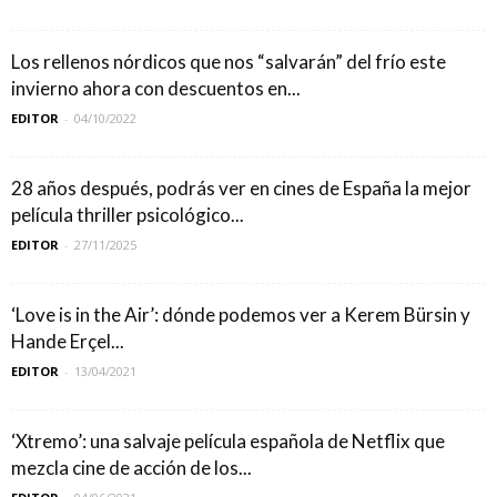
Los rellenos nórdicos que nos “salvarán” del frío este
invierno ahora con descuentos en...
EDITOR
-
04/10/2022
28 años después, podrás ver en cines de España la mejor
película thriller psicológico...
EDITOR
-
27/11/2025
‘Love is in the Air’: dónde podemos ver a Kerem Bürsin y
Hande Erçel...
EDITOR
-
13/04/2021
‘Xtremo’: una salvaje película española de Netflix que
mezcla cine de acción de los...