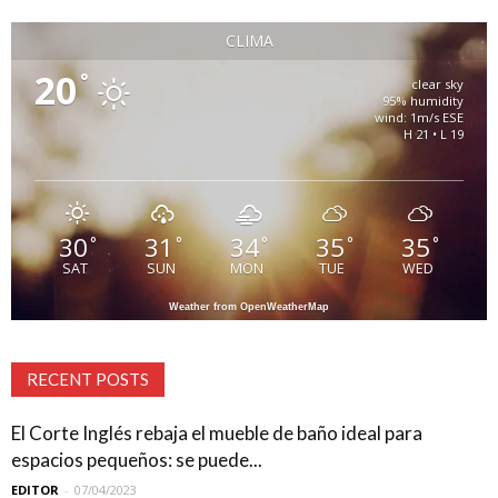
CLIMA
20
°
clear sky
95% humidity
wind: 1m/s ESE
H 21 • L 19
30
31
34
35
35
°
°
°
°
°
SAT
SUN
MON
TUE
WED
Weather from OpenWeatherMap
RECENT POSTS
El Corte Inglés rebaja el mueble de baño ideal para
espacios pequeños: se puede...
EDITOR
-
07/04/2023