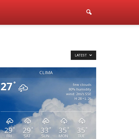
LATEST
CLIMA
27
°
few clouds
80% humidity
wind: 2m/s SSE
H 28 • L 26
29
29
33
35
35
°
°
°
°
°
FRI
SAT
SUN
MON
TUE