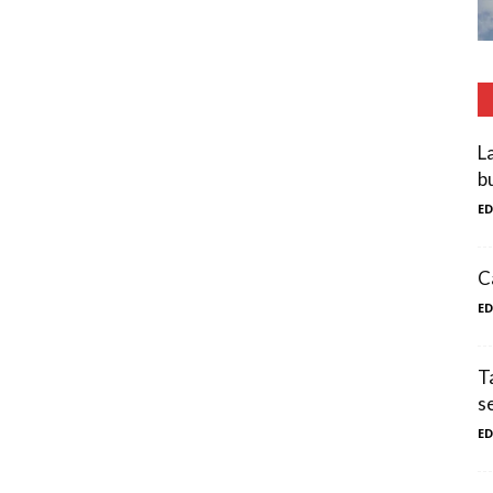
L
b
E
C
E
T
se
E