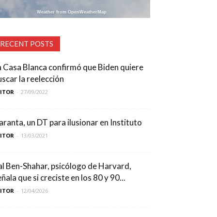
Weather from OpenWeatherMap
RECENT POSTS
a Casa Blanca confirmó que Biden quiere
uscar la reelección
DITOR
-
27/09/2022
aranta, un DT para ilusionar en Instituto
DITOR
-
13/03/2021
al Ben-Shahar, psicólogo de Harvard,
ñala que si creciste en los 80 y 90...
DITOR
-
12/04/2026